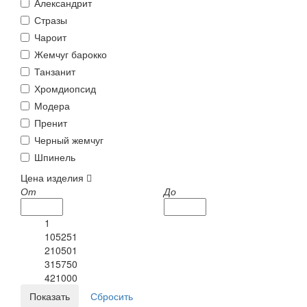
Александрит
Стразы
Чароит
Жемчуг барокко
Танзанит
Хромдиопсид
Модера
Пренит
Черный жемчуг
Шпинель
Цена изделия
От
До
1
105251
210501
315750
421000