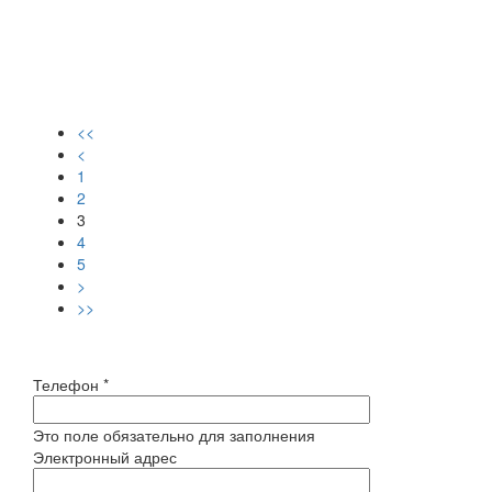
12500 ₽
Изящный комплект из кольца и сережек, великолепные
синие сапфиры в окружении фианитов - это что-то!
<<
<
1
2
3
4
5
>
>>
Телефон
*
Это поле обязательно для заполнения
Электронный адрес