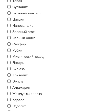
Топаз
Султанит
Зеленый аметист
Цитрин
Наносапфир
Зеленый агат
Черный оникс
Сапфир
Рубин
Мистический кварц
Янтарь
Бирюза
Хризолит
Эмаль
Аквамарин
Жемчуг-майорика
Коралл
Родолит